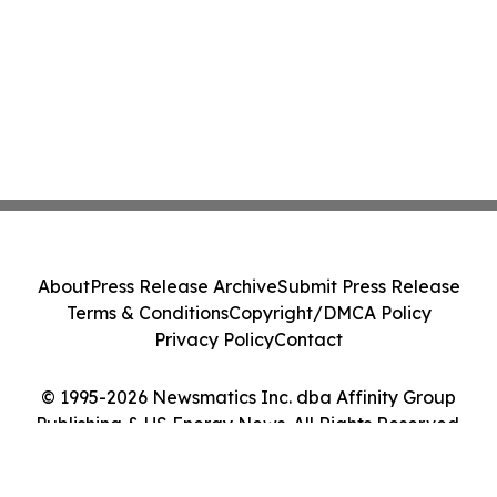
About
Press Release Archive
Submit Press Release
Terms & Conditions
Copyright/DMCA Policy
Privacy Policy
Contact
© 1995-2026 Newsmatics Inc. dba Affinity Group
Publishing & US Energy News. All Rights Reserved.
Cookie Settings / Your Privacy Choices