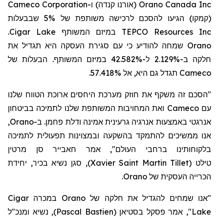
Cameco Corporation
ו-
(אורנו קנדה)
Orano Canada Inc
(קמקו)
הגיעו להסכם לרכישה משותפת של 5% שבבעלות
.
Cigar Lake
במיזם המשותף
TEPCO Resources Inc
כי עם סגירת העסקה היא תגדיל את
שמחה להודיע
Orano
חלקה ב-2.129% ל-42.582% במיזם המשותף. הבעלות של
תגדל גם היא, אל 57.418%.
Cameco
"הסכם זה משקף את חוזק מערכת היחסים ארוכת הטווח שלנו
ואת המחויבות המשותפת שלנו לתמיכה בביטחון
Cameco
עם
,
Orano
אנרגטי באמצעות אנרגיה גרעינית אמינה ודלת פחמן. ב-
אנו ממשיכים להתמקד בהשקעה ובמצוינות תפעולית לתמיכה
בלקוחותינו ברחבי העולם", אמר חאבייר סן מרטין
, סגן נשיא בכיר, יחידת
)
Xavier Saint Martin Tillet
(
טילט
.
Orano
הכרייה העסקית של
Cigar
במכרה
Orano
"אנו שמחים להגדיל את חלקה של
, נשיא ומנכ"ל
)
Pascal Bastien
(
אמר פסקל בסטיאן
",
Lake