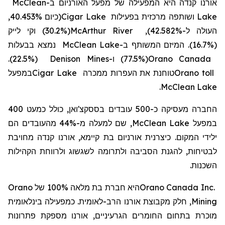
McClean
ב-
אורנו קנדה היא המפעילה של מפעל האורניום
(כיום 40.453%,
Cigar Lake
ושותפה מרכזית בפעילות
Lake
(30.2%) וקי לייק
McArthur River
העולה ל-42.582%),
נמצא בבעלות
McClean Lake
ב-
(16.7%). המיזם המשותף
(22.5%).
Denison Mines
ו-
(77.5%)
Orano Canada
במפעל
Cigar Lake
טוחנת את העפרות ממכרה
Orano toll
.
McClean Lake
החברה מעסיקה כ-500 עובדים בססקצ'ואן, כולל כמעט 400
, שם למעלה מ-44% מהעובדים הם
McClean Lake
במפעל
ילידי המקום
. כיצרנית אורניום בת קיימא, אורנו קנדה מחויבת
לבטיחות, להגנת הסביבה ולתרומה לשגשוג ולרווחת הקהילות
השכנות.
Orano
100% של
מלאה
היא חברת בת
Orano Canada Inc.
, חלק מקבוצת אורנו הרב-לאומית. כמפעילה בינלאומית
Mining
מוכרת בתחום החומרים הגרעיניים, אורנו מספקת פתרונות