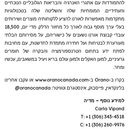
להתמודדות עם אתגרי האנרגיה והבריאות הגלובליים הנוכחיים
והעתידיים. המומחיות שלה והשליטה שלה בטכנולוגיות
מתקדמות מאפשרות לאורנו להציע ללקוחותיה מוצרים ושירותים
בעלי ערך מוסף גבוה לאורך כל מחזור הדלק. מדי יום, 18,500
עובדי קבוצת אורנו נשענים על כישוריהם, על מסירותם הבלתי
מעורערת לבטיחות ועל חתירה מתמדת לחדשנות, עם מחויבות
לפתח ידע בתחום
הטרנספורמציה והבקרה של חומרים
גרעיניים, למען האקלים ולמען עולם בריא ויעיל במשאבים, עכשיו
ומחר.
בקרו ב-Orano ב-www.oranocanada.com או עקבו אחרינו
@oranocanada
בלינקדאין, פייסבוק, אינסטגרם וטוויטר:
מדיה
–
למידע נוסף
Carla Vipond
T: +1 (306) 343-4518
C: +1 (306) 260-9976