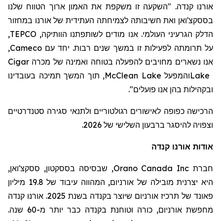
אורנו קנדה. "השקעה זו משקפת את האמון ארוך הטווח שלנו
בססקצ'ואן ואת חשיבותה לצמיחתה העתידית של אורנו במחזור
,
TEPCO
הדלק הגרעיני העולמי. אנו מודים לשותפתנו הוותיקה,
,
Cameco
על תרומתה לפעילות זו במשך שנים רבות. יחד עם
Cigar
אנו נשארים מחויבים להפעלה בטוחה ואמינה של מכרה
, תוך המשך תמיכה בעובדינו
McClean Lake
מפעל
ה
ו
Lake
".
ובקהילות בהן אנו פועלים
הרכישה כפופה לאישורים רגולטוריים ולתנאי סגירה סטנדרטיים
וצפויה להיסגר ברבעון השלישי של 2026.
אודות אורנו קנדה
, שבסיסה בססקטון, ססקצ'ואן,
Orano Canada Inc
חברת
היא יצרנית מובילה של אורניום, המהווה עיבוד של 19.8 מיליון
פאונד של תרכיז אורניום שיוצר בקנדה בשנת 2025. אורנו קנדה
מחפשת אורניום,
כורה
וטוחנת
בקנדה כבר יותר מ-60 שנה.