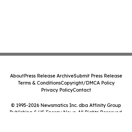
About
Press Release Archive
Submit Press Release
Terms & Conditions
Copyright/DMCA Policy
Privacy Policy
Contact
© 1995-2026 Newsmatics Inc. dba Affinity Group
Publishing & US Energy News. All Rights Reserved.
Cookie Settings / Your Privacy Choices