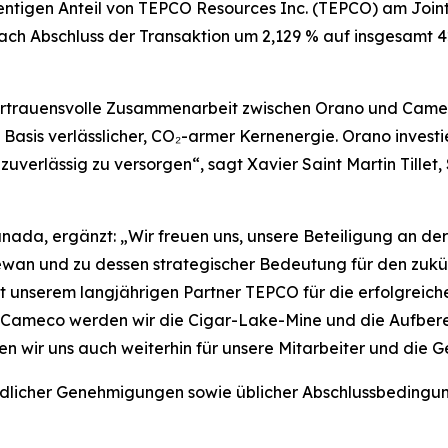
ntigen Anteil von TEPCO Resources Inc. (TEPCO) am Joint
 nach Abschluss der Transaktion um 2,129 % auf insgesamt 
vertrauensvolle Zusammenarbeit zwischen Orano und Camec
Basis verlässlicher, CO₂-armer Kernenergie. Orano investie
verlässig zu versorgen“, sagt Xavier Saint Martin Tillet,
nada, ergänzt: „Wir freuen uns, unsere Beteiligung an de
hewan und zu dessen strategischer Bedeutung für den zukü
lt unserem langjährigen Partner TEPCO für die erfolgrei
t Cameco werden wir die Cigar-Lake-Mine und die Aufber
en wir uns auch weiterhin für unsere Mitarbeiter und die G
licher Genehmigungen sowie üblicher Abschlussbedingung