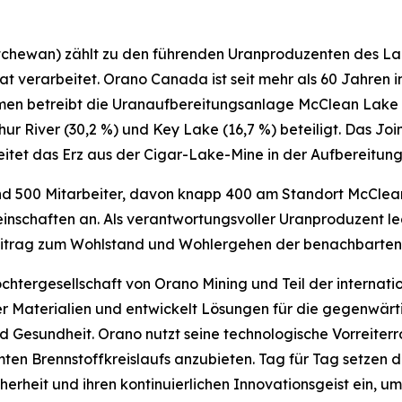
atchewan) zählt zu den führenden Uranproduzenten des La
t verarbeitet. Orano Canada ist seit mehr als 60 Jahren 
men betreibt die Uranaufbereitungsanlage McClean Lake 
hur River (30,2 %) und Key Lake (16,7 %) beteiligt. Das J
itet das Erz aus der Cigar-Lake-Mine in der Aufbereitu
 500 Mitarbeiter, davon knapp 400 am Standort McClean 
schaften an. Als verantwortungsvoller Uranproduzent l
 Beitrag zum Wohlstand und Wohlergehen der benachbarte
chtergesellschaft von Orano Mining und Teil der internat
r Materialien und entwickelt Lösungen für die gegenwärt
 Gesundheit. Orano nutzt seine technologische Vorreiter
en Brennstoffkreislaufs anzubieten. Tag für Tag setzen d
erheit und ihren kontinuierlichen Innovationsgeist ein, um