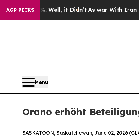
 40%. Well, it Didn’t
As war With Iran Drove o
AGP PICKS
Menu
Orano erhöht Beteiligu
SASKATOON, Saskatchewan, June 02, 2026 (GL