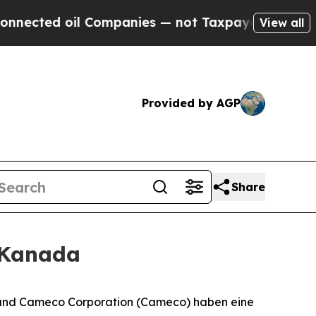
ed oil Companies — not Taxpayers — the Chance t
View all
Provided by AGP
Share
 Kanada
nd Cameco Corporation (Cameco) haben eine